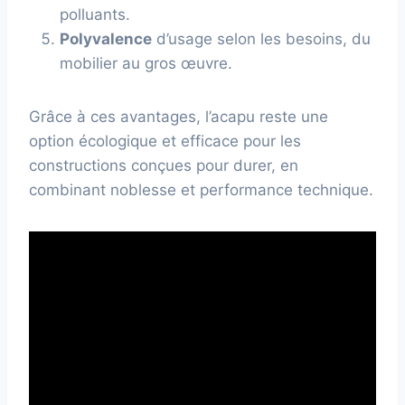
polluants.
Polyvalence
d’usage selon les besoins, du
mobilier au gros œuvre.
Grâce à ces avantages, l’acapu reste une
option écologique et efficace pour les
constructions conçues pour durer, en
combinant noblesse et performance technique.