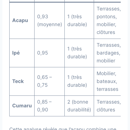
Terrasses,
0,93
1 (très
pontons,
Acapu
F
(moyenne)
durable)
mobilier,
clôtures
Terrasses,
1 (très
Ipé
0,95
bardages,
F
durable)
mobilier
Mobilier,
0,65 –
1 (très
Teck
bateaux,
M
0,75
durable)
terrasses
0,85 –
2 (bonne
Terrasses,
Cumaru
M
0,90
durabilité)
clôtures
Cette analyse révèle que l’acapu combine une