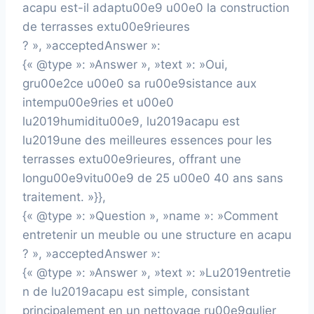
acapu est-il adaptu00e9 u00e0 la construction
de terrasses extu00e9rieures
? », »acceptedAnswer »:
{« @type »: »Answer », »text »: »Oui,
gru00e2ce u00e0 sa ru00e9sistance aux
intempu00e9ries et u00e0
lu2019humiditu00e9, lu2019acapu est
lu2019une des meilleures essences pour les
terrasses extu00e9rieures, offrant une
longu00e9vitu00e9 de 25 u00e0 40 ans sans
traitement. »}},
{« @type »: »Question », »name »: »Comment
entretenir un meuble ou une structure en acapu
? », »acceptedAnswer »:
{« @type »: »Answer », »text »: »Lu2019entretie
n de lu2019acapu est simple, consistant
principalement en un nettoyage ru00e9gulier