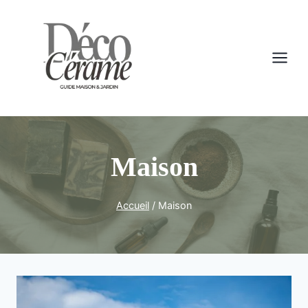
Aller
au
contenu
Maison
Accueil
/
Maison