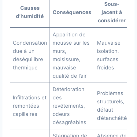
Sous-
Causes
Conséquences
jacent à
d’humidité
considérer
Apparition de
Condensation
mousse sur les
Mauvaise
due à un
murs,
isolation,
déséquilibre
moisissure,
surfaces
thermique
mauvaise
froides
qualité de l’air
Détérioration
Problèmes
Infiltrations et
des
structurels,
remontées
revêtements,
défaut
capillaires
odeurs
d’étanchéité
désagréables
Stagnation de
Absence de