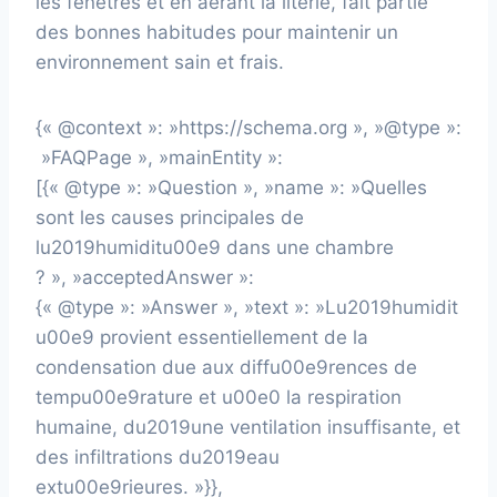
les fenêtres et en aérant la literie, fait partie
des bonnes habitudes pour maintenir un
environnement sain et frais.
{« @context »: »https://schema.org », »@type »:
»FAQPage », »mainEntity »:
[{« @type »: »Question », »name »: »Quelles
sont les causes principales de
lu2019humiditu00e9 dans une chambre
? », »acceptedAnswer »:
{« @type »: »Answer », »text »: »Lu2019humidit
u00e9 provient essentiellement de la
condensation due aux diffu00e9rences de
tempu00e9rature et u00e0 la respiration
humaine, du2019une ventilation insuffisante, et
des infiltrations du2019eau
extu00e9rieures. »}},