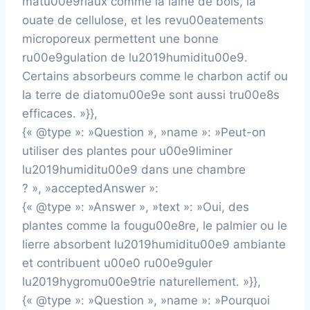
matu00e9riaux comme la laine de bois, la
ouate de cellulose, et les revu00eatements
microporeux permettent une bonne
ru00e9gulation de lu2019humiditu00e9.
Certains absorbeurs comme le charbon actif ou
la terre de diatomu00e9e sont aussi tru00e8s
efficaces. »}},
{« @type »: »Question », »name »: »Peut-on
utiliser des plantes pour u00e9liminer
lu2019humiditu00e9 dans une chambre
? », »acceptedAnswer »:
{« @type »: »Answer », »text »: »Oui, des
plantes comme la fougu00e8re, le palmier ou le
lierre absorbent lu2019humiditu00e9 ambiante
et contribuent u00e0 ru00e9guler
lu2019hygromu00e9trie naturellement. »}},
{« @type »: »Question », »name »: »Pourquoi