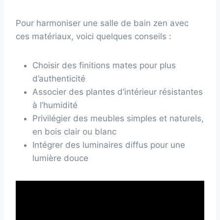
Pour harmoniser une salle de bain zen avec
ces matériaux, voici quelques conseils :
Choisir des finitions mates pour plus
d’authenticité
Associer des plantes d’intérieur résistantes
à l’humidité
Privilégier des meubles simples et naturels,
en bois clair ou blanc
Intégrer des luminaires diffus pour une
lumière douce