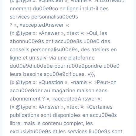
{« @type »: »Question », »name »: »Lu2019abo
nnement du00e9co en ligne inclut-il des
services personnalisu00e9s
? », »acceptedAnswer »:
{« @type »: »Answer », »text »: »Oui, les
abonnu00e9s ont accu00e8s u00e0 des
conseils personnalisu00e9s, des ateliers en
ligne et un suivi via une plateforme
du00e9diu00e9e pour ru00e9pondre u00e0
leurs besoins spu00e9cifiques. »}},
{« @type »: »Question », »name »: »Peut-on
accu00e9der au magazine maison sans
abonnement ? », »acceptedAnswer »:
{« @type »: »Answer », »text »: »Certaines
publications sont disponibles en accu00e8s
libre, mais le contenu complet, les
exclusivitu00e9s et les services liu00e9s sont