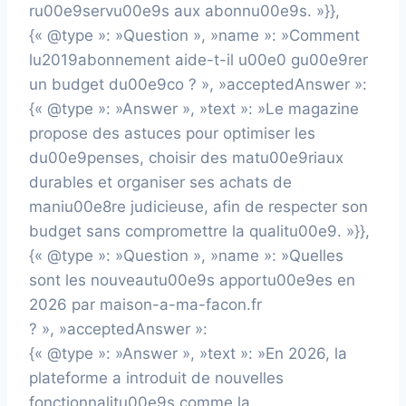
ru00e9servu00e9s aux abonnu00e9s. »}},
{« @type »: »Question », »name »: »Comment
lu2019abonnement aide-t-il u00e0 gu00e9rer
un budget du00e9co ? », »acceptedAnswer »:
{« @type »: »Answer », »text »: »Le magazine
propose des astuces pour optimiser les
du00e9penses, choisir des matu00e9riaux
durables et organiser ses achats de
maniu00e8re judicieuse, afin de respecter son
budget sans compromettre la qualitu00e9. »}},
{« @type »: »Question », »name »: »Quelles
sont les nouveautu00e9s apportu00e9es en
2026 par maison-a-ma-facon.fr
? », »acceptedAnswer »:
{« @type »: »Answer », »text »: »En 2026, la
plateforme a introduit de nouvelles
fonctionnalitu00e9s comme la