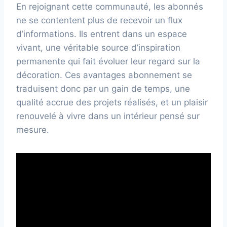
En rejoignant cette communauté, les abonnés
ne se contentent plus de recevoir un flux
d’informations. Ils entrent dans un espace
vivant, une véritable source d’inspiration
permanente qui fait évoluer leur regard sur la
décoration. Ces avantages abonnement se
traduisent donc par un gain de temps, une
qualité accrue des projets réalisés, et un plaisir
renouvelé à vivre dans un intérieur pensé sur
mesure.