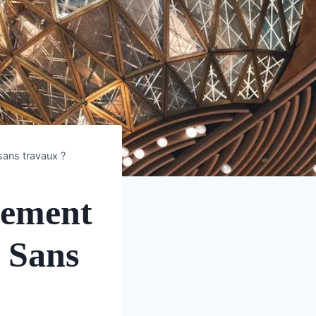
sans travaux ?
lement
 Sans