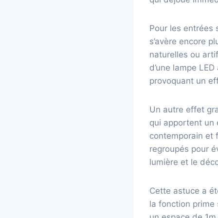
Pour les entrées 
s’avère encore pl
naturelles ou arti
d’une lampe LED à
provoquant un ef
Un autre effet gr
qui apportent un 
contemporain et f
regroupés pour év
lumière et le déco
Cette astuce a ét
la fonction prime 
un espace de 1m d