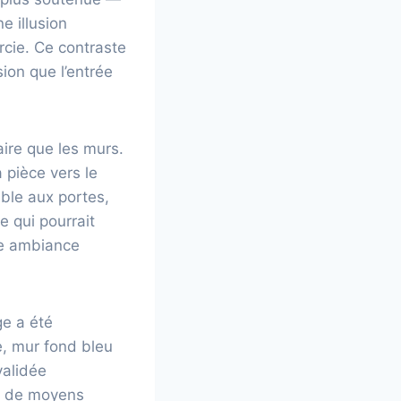
e illusion
rcie. Ce contraste
ion que l’entrée
aire que les murs.
 pièce vers le
ible aux portes,
se qui pourrait
une ambiance
ge a été
e, mur fond bleu
validée
nt de moyens