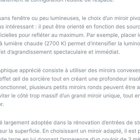
sans fenêtre ou peu lumineuses, le choix d’un miroir pivo
us intéressant : il peut être orienté en fonction des sou
ficielles pour refléter au maximum. Par exemple, placer l
 lumière chaude (2700 K) permet d’intensifier la lumin
fet d’agrandissement spectaculaire et immédiat.
aphique apprécié consiste à utiliser des miroirs convexe
effet œil de sorcière tout en créant une profondeur insol
onctionnel, plusieurs petits miroirs ronds peuvent être 
iter le côté trop massif d’un grand miroir unique, tout e
r.
é largement adoptée dans la rénovation d’entrées de st
sur la superficie. En choisissant un miroir adapté, il est 
e large en lui donnant l’apparence d’un couloir de 2 mè