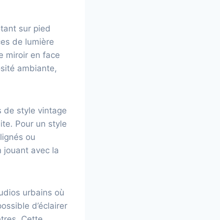
tant sur pied
rces de lumière
e miroir en face
osité ambiante,
s de style vintage
ite. Pour un style
alignés ou
n jouant avec la
udios urbains où
possible d’éclairer
tres. Cette