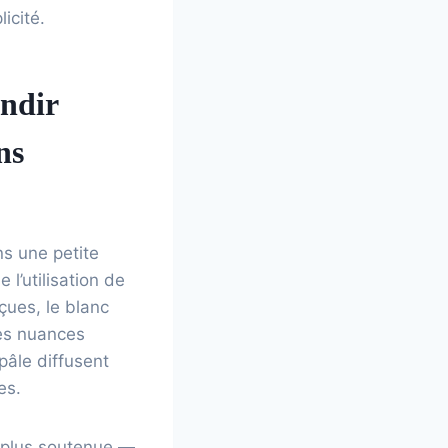
icité.
andir
ns
ns une petite
 l’utilisation de
çues, le blanc
des nuances
pâle diffusent
es.
r plus soutenue —