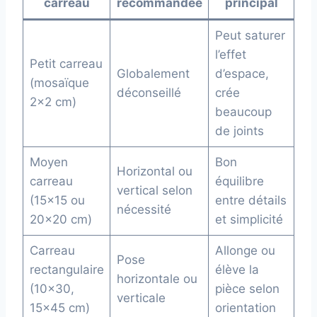
carreau
recommandée
principal
Peut saturer
l’effet
Petit carreau
Globalement
d’espace,
(mosaïque
déconseillé
crée
2×2 cm)
beaucoup
de joints
Moyen
Bon
Horizontal ou
carreau
équilibre
vertical selon
(15×15 ou
entre détails
nécessité
20×20 cm)
et simplicité
Carreau
Allonge ou
Pose
rectangulaire
élève la
horizontale ou
(10×30,
pièce selon
verticale
15×45 cm)
orientation