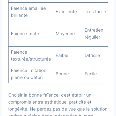
Faïence émaillée
Excellente
Très facile
H
brillante
Entretien
Faïence mate
Moyenne
B
régulier
Faïence
Faible
Difficile
M
texturée/structurée
Faïence imitation
Bonne
Facile
H
pierre ou béton
Choisir la bonne faïence, c’est établir un
compromis entre esthétique, praticité et
longévité. Ne perdez pas de vue que la solution
optimale réside dans l’adaptation à votre