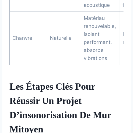
acoustique
fré
Matériau
renouvelable,
isolant
Prix
Chanvre
Naturelle
performant,
moi
absorbe
vibrations
Les Étapes Clés Pour
Réussir Un Projet
D’insonorisation De Mur
Mitoyen