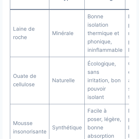
Bonne
Peut 
isolation
pea
Laine de
Minérale
thermique et
néce
roche
phonique,
prot
ininflammable
lors
Écologique,
Coût
sans
élev
Ouate de
Naturelle
irritation, bon
à l’
cellulose
pouvoir
san
isolant
trai
Facile à
Moin
poser, légère,
per
Mousse
Synthétique
bonne
limi
insonorisante
absorption
bas