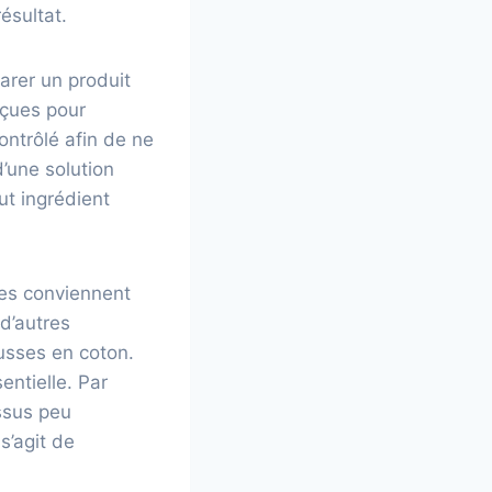
ésultat.
parer un produit
nçues pour
ntrôlé afin de ne
d’une solution
ut ingrédient
tes conviennent
 d’autres
ousses en coton.
entielle. Par
issus peu
s’agit de