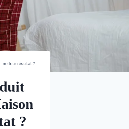
meilleur résultat ?
duit
Maison
tat ?