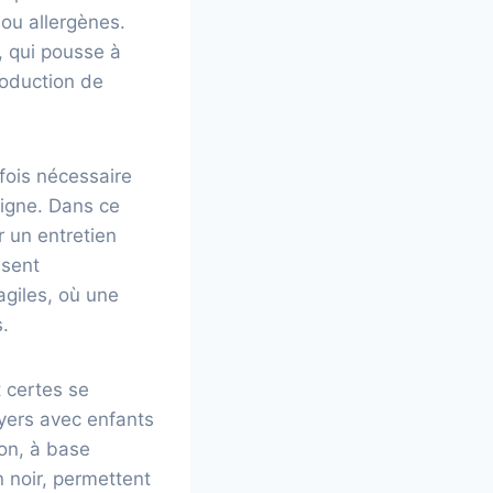
ou allergènes.
, qui pousse à
roduction de
fois nécessaire
ligne. Dans ce
r un entretien
isent
agiles, où une
s.
t certes se
foyers avec enfants
son, à base
 noir, permettent