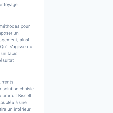
nettoyage
es méthodes pour
mposer un
agement, ainsi
Qu’il s’agisse du
’un tapis
ésultat
urrents
 solution choisie
produit Bissell
 couplée à une
ra un intérieur