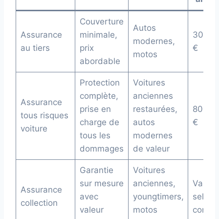
Couverture
Autos
Assurance
minimale,
300-6
modernes,
au tiers
prix
€
motos
abordable
Protection
Voitures
complète,
anciennes
Assurance
prise en
restaurées,
800-1
tous risques
charge de
autos
€
voiture
tous les
modernes
dommages
de valeur
Garantie
Voitures
sur mesure
anciennes,
Variab
Assurance
avec
youngtimers,
selon l
collection
valeur
motos
contra