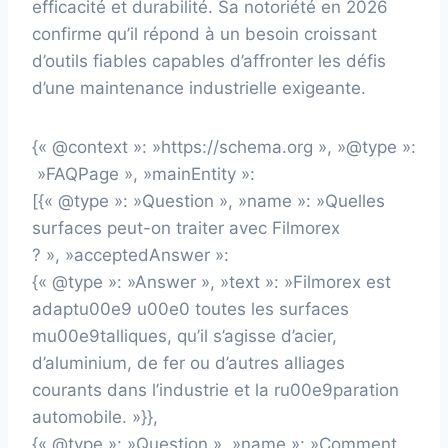
efficacité et durabilité. Sa notoriété en 2026
confirme qu’il répond à un besoin croissant
d’outils fiables capables d’affronter les défis
d’une maintenance industrielle exigeante.
{« @context »: »https://schema.org », »@type »:
»FAQPage », »mainEntity »:
[{« @type »: »Question », »name »: »Quelles
surfaces peut-on traiter avec Filmorex
? », »acceptedAnswer »:
{« @type »: »Answer », »text »: »Filmorex est
adaptu00e9 u00e0 toutes les surfaces
mu00e9talliques, qu’il s’agisse d’acier,
d’aluminium, de fer ou d’autres alliages
courants dans l’industrie et la ru00e9paration
automobile. »}},
{« @type »: »Question », »name »: »Comment