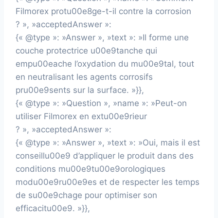
Filmorex protu00e8ge-t-il contre la corrosion
? », »acceptedAnswer »:
{« @type »: »Answer », »text »: »Il forme une
couche protectrice u00e9tanche qui
empu00eache l’oxydation du mu00e9tal, tout
en neutralisant les agents corrosifs
pru00e9sents sur la surface. »}},
{« @type »: »Question », »name »: »Peut-on
utiliser Filmorex en extu00e9rieur
? », »acceptedAnswer »:
{« @type »: »Answer », »text »: »Oui, mais il est
conseillu00e9 d’appliquer le produit dans des
conditions mu00e9tu00e9orologiques
modu00e9ru00e9es et de respecter les temps
de su00e9chage pour optimiser son
efficacitu00e9. »}},