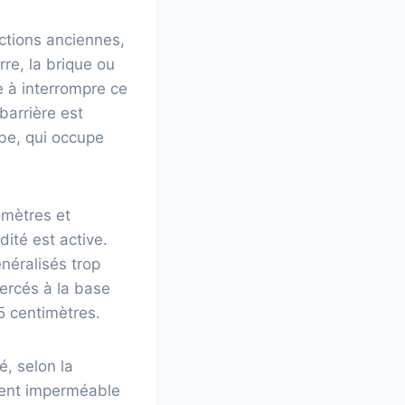
ctions anciennes,
re, la brique ou
 à interrompre ce
barrière est
obe, qui occupe
romètres et
ité est active.
néralisés trop
percés à la base
15 centimètres.
é, selon la
ement imperméable