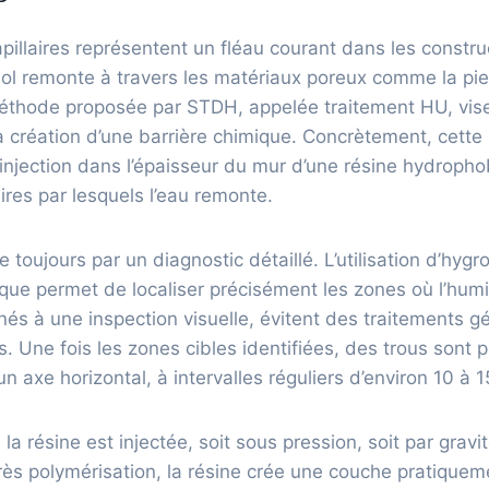
illaires représentent un fléau courant dans les constru
sol remonte à travers les matériaux poreux comme la pier
méthode proposée par STDH, appelée traitement HU, vise
création d’une barrière chimique. Concrètement, cette 
l’injection dans l’épaisseur du mur d’une résine hydroph
ires par lesquels l’eau remonte.
 toujours par un diagnostic détaillé. L’utilisation d’hyg
que permet de localiser précisément les zones où l’humid
nés à une inspection visuelle, évitent des traitements gé
es. Une fois les zones cibles identifiées, des trous sont 
un axe horizontal, à intervalles réguliers d’environ 10 à 
 la résine est injectée, soit sous pression, soit par gravit
près polymérisation, la résine crée une couche pratiqu