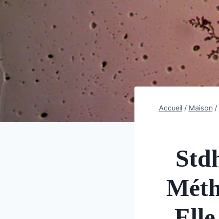
Accueil
/
Maison
/
Std
Méth
Ell