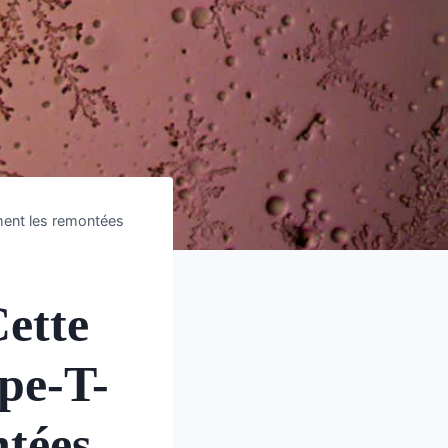
iment les remontées
ette
pe-T-
tées