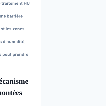
e traitement HU
une barrière
nt les zones
s d’humidité,
s peut prendre
écanisme
montées