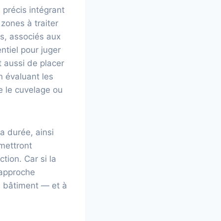
 précis intégrant
zones à traiter
és, associés aux
ntiel pour juger
t aussi de placer
n évaluant les
e le cuvelage ou
a durée, ainsi
mettront
tion. Car si la
e approche
e bâtiment — et à