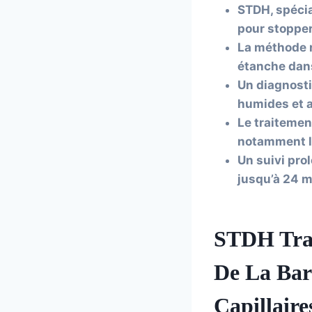
STDH, spécia
pour stopper
La méthode r
étanche dan
Un diagnosti
humides et as
Le traitemen
notamment la
Un suivi pro
jusqu’à 24 m
STDH Tra
De La Bar
Capillaire