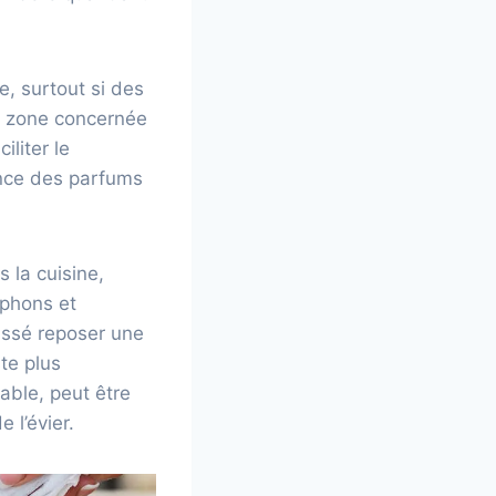
, surtout si des
la zone concernée
liter le
ance des parfums
 la cuisine,
iphons et
aissé reposer une
te plus
able, peut être
 l’évier.