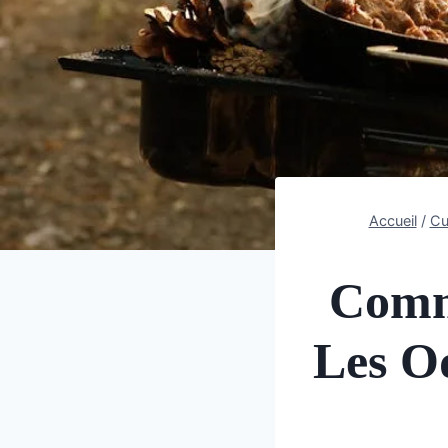
Accueil
/
Cu
Comm
Les O