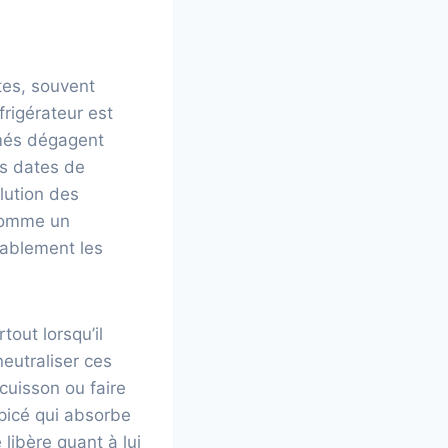
tes, souvent
frigérateur est
îmés dégagent
es dates de
lution des
 comme un
rablement les
out lorsqu’il
neutraliser ces
cuisson ou faire
épicé qui absorbe
 libère quant à lui