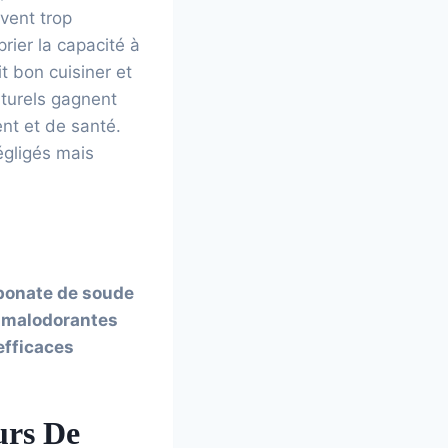
vent trop
rier la capacité à
t bon cuisiner et
naturels gagnent
nt et de santé.
égligés mais
arbonate de soude
s malodorantes
efficaces
urs De