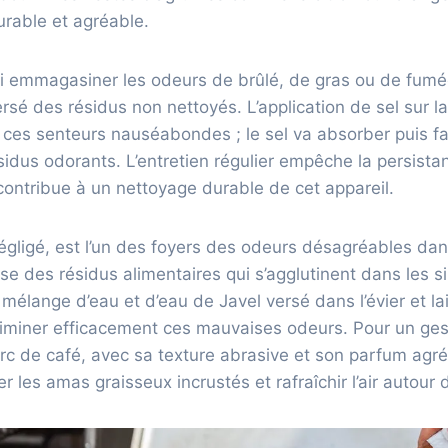
urable et agréable.
i emmagasiner les odeurs de brûlé, de gras ou de fumée
rsé des résidus non nettoyés. L’application de sel sur 
ces senteurs nauséabondes ; le sel va absorber puis faci
idus odorants. L’entretien régulier empêche la persist
ontribue à un nettoyage durable de cet appareil.
négligé, est l’un des foyers des odeurs désagréables dans
 des résidus alimentaires qui s’agglutinent dans les s
 mélange d’eau et d’eau de Javel versé dans l’évier et l
liminer efficacement ces mauvaises odeurs. Pour un ges
rc de café, avec sa texture abrasive et son parfum agré
er les amas graisseux incrustés et rafraîchir l’air autour de