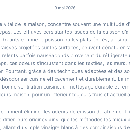
8 mai 2026
e vital de la maison, concentre souvent une multitude d’
epas. Les effluves persistantes issues de la cuisson d’a
odorants comme le poisson ou les plats épicés, ainsi qu
aisses projetées sur les surfaces, peuvent dénaturer l
es relents parfois nauséabonds provenant du réfrigérateur
mps, ces odeurs s’incrustent dans les textiles, les murs,
iner. Pourtant, grâce à des techniques adaptées et des sol
e désodoriser cuisine efficacement et durablement. La m
 bonne ventilation cuisine, un nettoyage durable et l’emp
urs maison, pour un intérieur toujours frais et accueilla
comment éliminer les odeurs de cuisson durablement, i
ntifier leurs origines ainsi que les méthodes les mieux
, allant du simple vinaigre blanc à des combinaisons d’