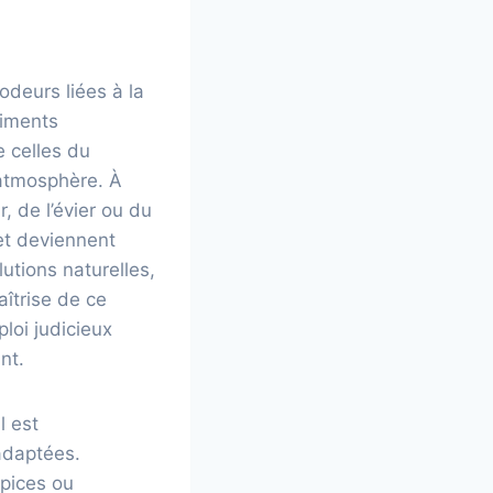
odeurs liées à la
liments
e celles du
’atmosphère. À
, de l’évier ou du
 et deviennent
utions naturelles,
aîtrise de ce
loi judicieux
nt.
l est
 adaptées.
épices ou