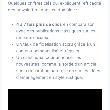
Quelques chiffres clés qui expliquent l’efficacité
des newsletters dans ce domaine :
4 à 7 fois plus de clics
en comparaison
avec des publications classiques sur les
réseaux sociaux.
Un taux de fidélisation accru grâce à un
contenu personnalisé et régulier.
Un canal idéal pour annoncer les
nouveautés, comme la sortie d’un article
sur la décoration naturelle ou sur les idées
d’aménagement en style rustique.