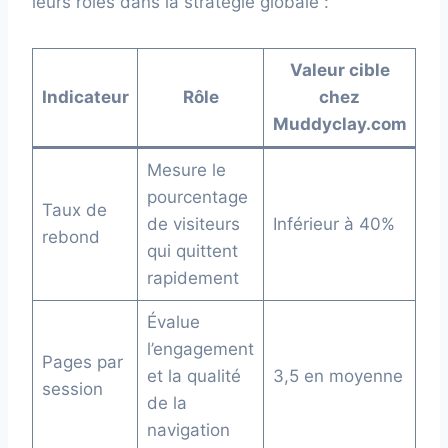
leurs rôles dans la stratégie globale :
Valeur cible
Indicateur
Rôle
chez
Muddyclay.com
Mesure le
pourcentage
Taux de
de visiteurs
Inférieur à 40%
rebond
qui quittent
rapidement
Évalue
l’engagement
Pages par
et la qualité
3,5 en moyenne
session
de la
navigation