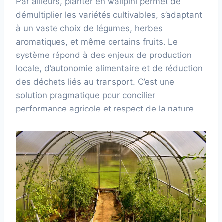
Par ailleurs, planter en walipini permet de
démultiplier les variétés cultivables, s’adaptant
à un vaste choix de légumes, herbes
aromatiques, et même certains fruits. Le
système répond à des enjeux de production
locale, d’autonomie alimentaire et de réduction
des déchets liés au transport. C’est une
solution pragmatique pour concilier
performance agricole et respect de la nature.