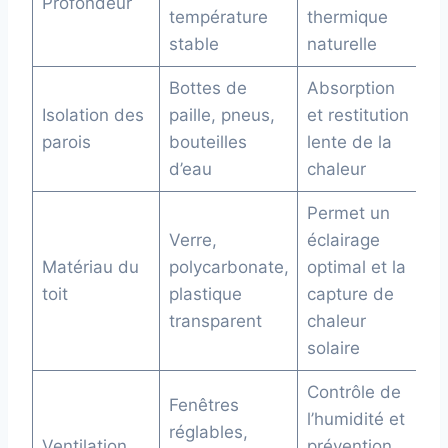
Profondeur
température
thermique
stable
naturelle
Bottes de
Absorption
Isolation des
paille, pneus,
et restitution
parois
bouteilles
lente de la
d’eau
chaleur
Permet un
Verre,
éclairage
Matériau du
polycarbonate,
optimal et la
toit
plastique
capture de
transparent
chaleur
solaire
Contrôle de
Fenêtres
l’humidité et
réglables,
Ventilation
prévention