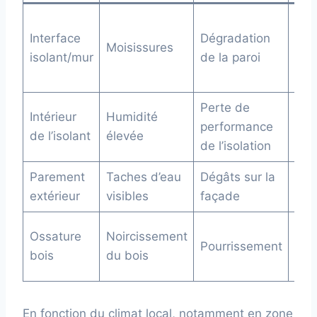
Ajo
Interface
Dégradation
frei
Moisissures
isolant/mur
de la paroi
vap
ada
Perte de
Ajus
Intérieur
Humidité
performance
me
de l’isolant
élevée
de l’isolation
d’é
Parement
Taches d’eau
Dégâts sur la
Pos
extérieur
visibles
façade
écr
Opt
Ossature
Noircissement
Pourrissement
rés
bois
du bois
séc
En fonction du climat local, notamment en zone