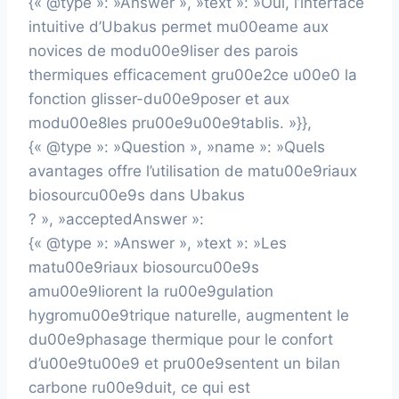
{« @type »: »Answer », »text »: »Oui, l’interface
intuitive d’Ubakus permet mu00eame aux
novices de modu00e9liser des parois
thermiques efficacement gru00e2ce u00e0 la
fonction glisser-du00e9poser et aux
modu00e8les pru00e9u00e9tablis. »}},
{« @type »: »Question », »name »: »Quels
avantages offre l’utilisation de matu00e9riaux
biosourcu00e9s dans Ubakus
? », »acceptedAnswer »:
{« @type »: »Answer », »text »: »Les
matu00e9riaux biosourcu00e9s
amu00e9liorent la ru00e9gulation
hygromu00e9trique naturelle, augmentent le
du00e9phasage thermique pour le confort
d’u00e9tu00e9 et pru00e9sentent un bilan
carbone ru00e9duit, ce qui est