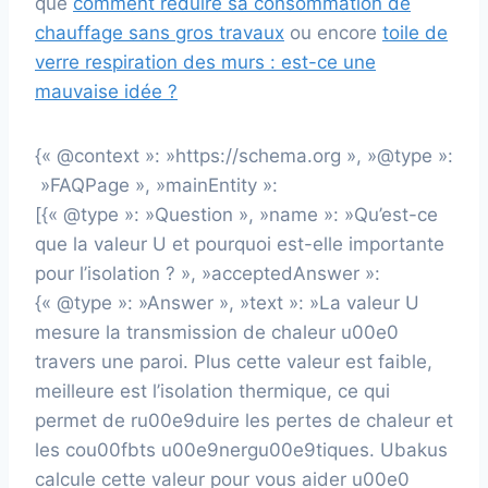
que
comment réduire sa consommation de
chauffage sans gros travaux
ou encore
toile de
verre respiration des murs : est-ce une
mauvaise idée ?
{« @context »: »https://schema.org », »@type »:
»FAQPage », »mainEntity »:
[{« @type »: »Question », »name »: »Qu’est-ce
que la valeur U et pourquoi est-elle importante
pour l’isolation ? », »acceptedAnswer »:
{« @type »: »Answer », »text »: »La valeur U
mesure la transmission de chaleur u00e0
travers une paroi. Plus cette valeur est faible,
meilleure est l’isolation thermique, ce qui
permet de ru00e9duire les pertes de chaleur et
les cou00fbts u00e9nergu00e9tiques. Ubakus
calcule cette valeur pour vous aider u00e0