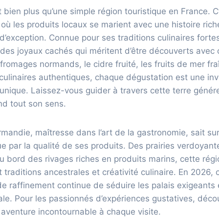
bien plus qu’une simple région touristique en France. C’
 où les produits locaux se marient avec une histoire riche
 d’exception. Connue pour ses traditions culinaires forte
es joyaux cachés qui méritent d’être découverts avec c
s fromages normands, le cidre fruité, les fruits de mer f
s culinaires authentiques, chaque dégustation est une inv
unique. Laissez-vous guider à travers cette terre génér
d tout son sens.
mandie, maîtresse dans l’art de la gastronomie, sait su
que par la qualité de ses produits. Des prairies verdoyant
au bord des rivages riches en produits marins, cette rég
raditions ancestrales et créativité culinaire. En 2026,
 de raffinement continue de séduire les palais exigeants
ale. Pour les passionnés d’expériences gustatives, décou
aventure incontournable à chaque visite.