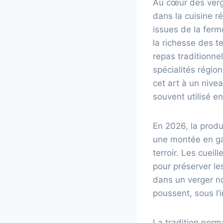
Au cœur des verg
dans la cuisine r
issues de la fer
la richesse des te
repas traditionne
spécialités régio
cet art à un nivea
souvent utilisé e
En 2026, la produ
une montée en ga
terroir. Les cuei
pour préserver le
dans un verger n
poussent, sous l’
La tradition norm