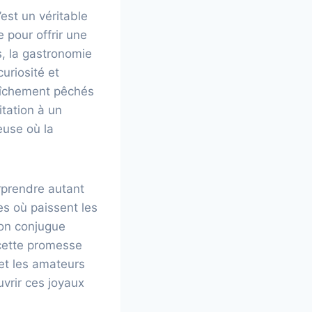
est un véritable
 pour offrir une
s, la gastronomie
uriosité et
raîchement pêchés
itation à un
euse où la
rprendre autant
es où paissent les
ion conjugue
 cette promesse
 et les amateurs
vrir ces joyaux