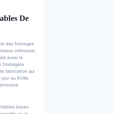
nables De
côté des fromages
ichesse crémeuse,
ais aussi le
on fromagère
e fabrication qui
jour au XVIIIe
patrimoine
ritables bases
cannelle, ou la