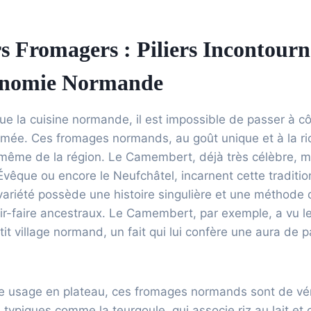
s Fromagers : Piliers Incontour
onomie Normande
ue la cuisine normande, il est impossible de passer à 
mmée. Ces fromages normands, au goût unique et à la r
é même de la région. Le Camembert, déjà très célèbre, m
l’Évêque ou encore le Neufchâtel, incarnent cette traditi
ariété possède une histoire singulière et une méthode d
ir-faire ancestraux. Le Camembert, par exemple, a vu le 
tit village normand, un fait qui lui confère une aura de 
e usage en plateau, ces fromages normands sont de vé
 typiques comme la teurgoule, qui associe riz au lait et 