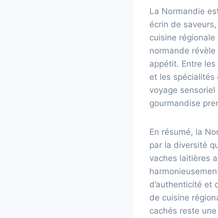
La Normandie est 
écrin de saveurs,
cuisine régionale
normande révèle d
appétit. Entre le
et les spécialité
voyage sensoriel 
gourmandise pren
En résumé, la Nor
par la diversité 
vaches laitières 
harmonieusement t
d’authenticité et
de cuisine région
cachés reste une 