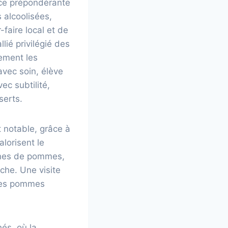
ace prépondérante
 alcoolisées,
faire local et de
lié privilégié des
tement les
avec soin, élève
ec subtilité,
serts.
 notable, grâce à
lorisent le
ennes de pommes,
che. Une visite
 ces pommes
és, où la