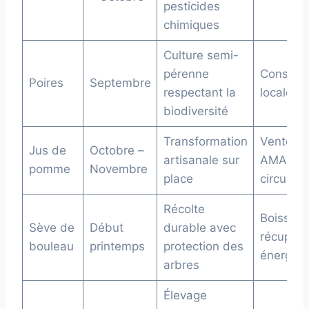
pesticides
chimiques
Culture semi-
pérenne
Consomm
Poires
Septembre
respectant la
locale di
biodiversité
Transformation
Vente e
Jus de
Octobre –
artisanale sur
AMAP et
pomme
Novembre
place
circuits 
Récolte
Boisson 
Sève de
Début
durable avec
récupéra
bouleau
printemps
protection des
énergéti
arbres
Élevage