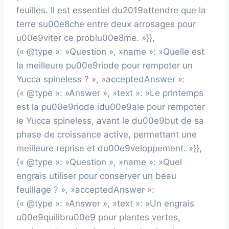
feuilles. Il est essentiel du2019attendre que la
terre su00e8che entre deux arrosages pour
u00e9viter ce problu00e8me. »}},
{« @type »: »Question », »name »: »Quelle est
la meilleure pu00e9riode pour rempoter un
Yucca spineless ? », »acceptedAnswer »:
{« @type »: »Answer », »text »: »Le printemps
est la pu00e9riode idu00e9ale pour rempoter
le Yucca spineless, avant le du00e9but de sa
phase de croissance active, permettant une
meilleure reprise et du00e9veloppement. »}},
{« @type »: »Question », »name »: »Quel
engrais utiliser pour conserver un beau
feuillage ? », »acceptedAnswer »:
{« @type »: »Answer », »text »: »Un engrais
u00e9quilibru00e9 pour plantes vertes,