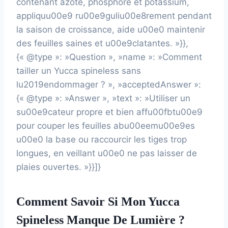
contenant azote, phosphore et potassium,
appliquu00e9 ru00e9guliu00e8rement pendant
la saison de croissance, aide u00e0 maintenir
des feuilles saines et u00e9clatantes. »}},
{« @type »: »Question », »name »: »Comment
tailler un Yucca spineless sans
lu2019endommager ? », »acceptedAnswer »:
{« @type »: »Answer », »text »: »Utiliser un
su00e9cateur propre et bien affu00fbtu00e9
pour couper les feuilles abu00eemu00e9es
u00e0 la base ou raccourcir les tiges trop
longues, en veillant u00e0 ne pas laisser de
plaies ouvertes. »}}]}
Comment Savoir Si Mon Yucca
Spineless Manque De Lumière ?